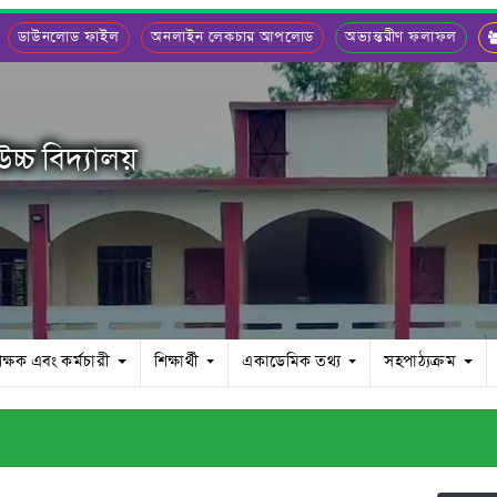
ডাউনলোড ফাইল
অনলাইন লেকচার আপলোড
অভ্যন্তরীণ ফলাফল
চ্চ বিদ্যালয়
িক্ষক এবং কর্মচারী
শিক্ষার্থী
একাডেমিক তথ্য
সহপাঠ্যক্রম