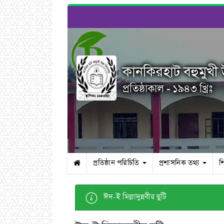
কানকিরহাট বহুমুখী উ
প্রতিষ্ঠাকাল - ১৯৪৩ খ্রিঃ
প্রতিষ্ঠান পরিচিতি
প্রশাসনিক তথ্য
শ
ঈদ-ই মিল্লাদুন্নবীর ছুটি