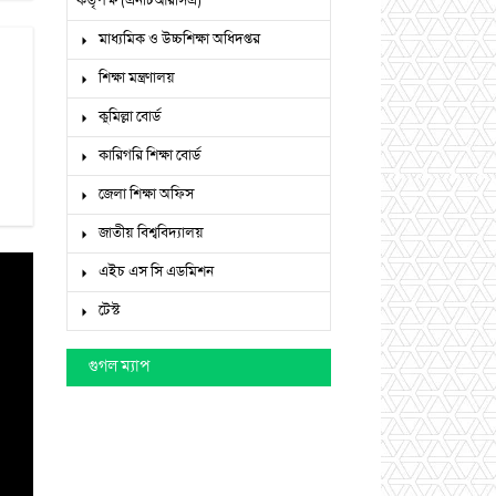
কর্তৃপক্ষ (এনটিআরসিএ)
মাধ্যমিক ও উচ্চশিক্ষা অধিদপ্তর
শিক্ষা মন্ত্রণালয়
কুমিল্লা বোর্ড
কারিগরি শিক্ষা বোর্ড
জেলা শিক্ষা অফিস
জাতীয় বিশ্ববিদ্যালয়
এইচ এস সি এডমিশন
টেস্ট
গুগল ম্যাপ