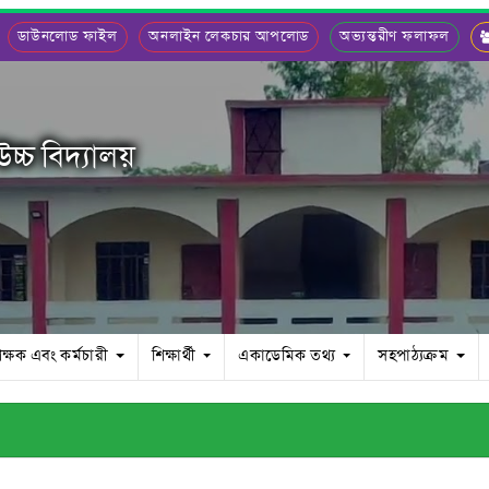
ডাউনলোড ফাইল
অনলাইন লেকচার আপলোড
অভ্যন্তরীণ ফলাফল
চ্চ বিদ্যালয়
িক্ষক এবং কর্মচারী
শিক্ষার্থী
একাডেমিক তথ্য
সহপাঠ্যক্রম