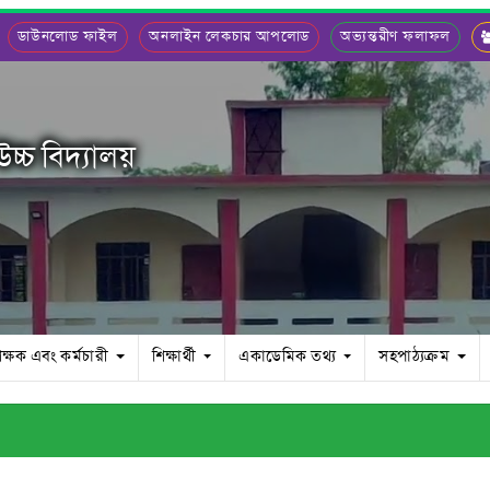
ডাউনলোড ফাইল
অনলাইন লেকচার আপলোড
অভ্যন্তরীণ ফলাফল
চ্চ বিদ্যালয়
িক্ষক এবং কর্মচারী
শিক্ষার্থী
একাডেমিক তথ্য
সহপাঠ্যক্রম