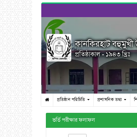
কানকিরহাট বহুমুখী উ
প্রতিষ্ঠাকাল - ১৯৪৩ খ্রিঃ
প্রতিষ্ঠান পরিচিতি
প্রশাসনিক তথ্য
শ
ভর্তি পরীক্ষার ফলাফল