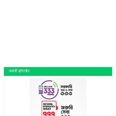
জরুরী হটলাইন