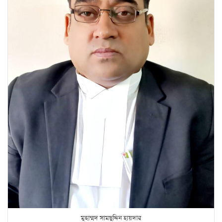
মুহাম্মদ সামছুদ্দিন হায়দার