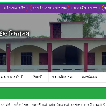
ডাউনলোড ফাইল
অনলাইন লেকচার আপলোড
অভ্যন্তরীণ ফলাফল
চ্চ বিদ্যালয়
িক্ষক এবং কর্মচারী
শিক্ষার্থী
একাডেমিক তথ্য
সহপাঠ্যক্রম
হার্দ্য, সঠিক শিক্ষা, সৃজনশীলতা, জ্ঞান, নৈতিকতা, দেশপ্রেম ও ধর্মীয় অর্থে উচ